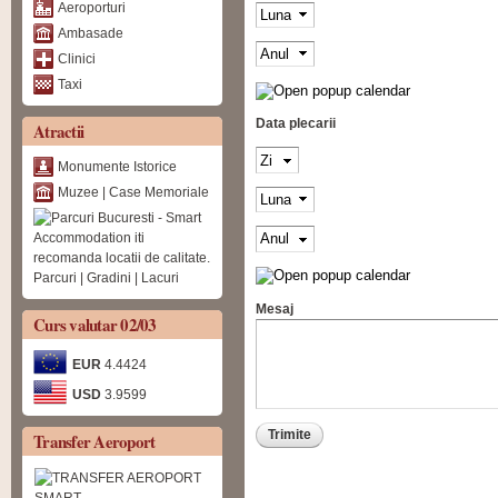
Aeroporturi
Luna
Ambasade
Anul
Clinici
Taxi
Data plecarii
Atractii
Zi
Monumente Istorice
Muzee | Case Memoriale
Luna
Anul
Parcuri | Gradini | Lacuri
Mesaj
Curs valutar 02/03
EUR
4.4424
USD
3.9599
Transfer Aeroport