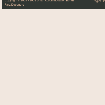
Copyright © 2014 - 2003 Smart Accommodation
Bonus
Regim Hot
Fara Depunere