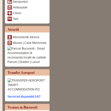
Aeroporturi
Ambasade
Clinici
Taxi
Atractii
Monumente Istorice
Muzee | Case Memoriale
Parcuri | Gradini | Lacuri
Transfer Aeroport
Serviciul disponibil 24/7
Vremea in Bucuresti