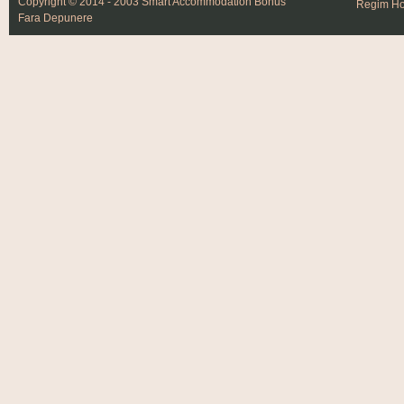
Copyright © 2014 - 2003 Smart Accommodation
Bonus
Regim Hot
Fara Depunere