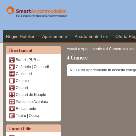
Me
co
pr
Regim Hotelier
Apartamente
Apartamente Lux
Oferta Reg
Eşti aici
Divertisment
Acasă
»
Apartamente
»
4 Camere
»
»
Ind
4 Camere
Baruri | PUB-uri
Cafenele | Ceainarii
Nu exista apartamente in aceasta catego
Cazinouri
Cinema
Cluburi
Cluburi de Noapte
Parcuri de Aventura
Restaurante
Teatru | Opera
Locatii Utile