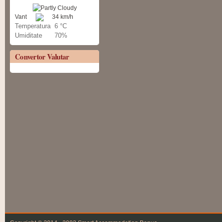
Vant
34 km/h
Temperatura
6 °C
Umiditate
70%
Convertor Valutar