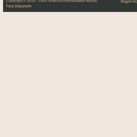
Copyright © 2014 - 2003 Smart Accommodation
Bonus
Regim Hot
Fara Depunere