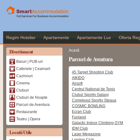
Me
co
pr
Regim Hotelier
Apartamente
Apartamente Lux
Oferta Reg
Eşti aici
Divertisment
Acasă
Parcuri de Aventura
Baruri | PUB-uri
Cafenele | Ceainarii
45 Target Shooting Club
Cazinouri
AIKIDO
Cinema
Airsoft
Centrul National de Tenis
Cluburi
Clubul Sportiv Galaxy
Cluburi de Noapte
Complexul Sportiv Steaua
Parcuri de Aventura
COSMIC BOWLING
Ecran Club
Restaurante
Funland
Teatru | Opera
Galactic Indoor Climbing GYM
IDM Club
Locatii Utile
Laser Megazone
London Club