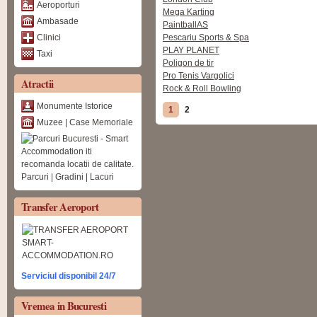
Aeroporturi
Mega Karting
Ambasade
PaintballAS
Clinici
Pescariu Sports & Spa
PLAY PLANET
Taxi
Poligon de tir
Pro Tenis Vargolici
Atractii
Rock & Roll Bowling
Pagini
Monumente Istorice
1
2
Muzee | Case Memoriale
Parcuri | Gradini | Lacuri
Transfer Aeroport
Serviciul disponibil 24/7
Vremea in Bucuresti