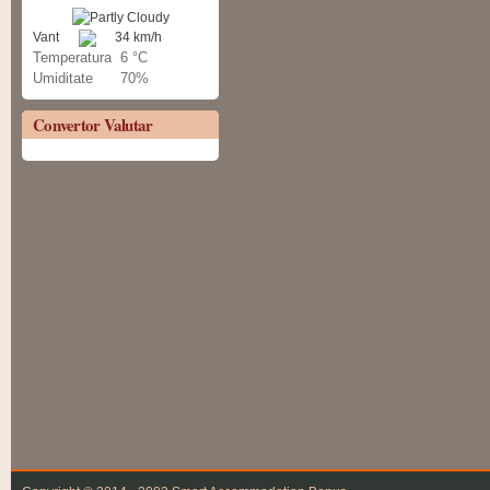
Vant
34 km/h
Temperatura
6 °C
Umiditate
70%
Convertor Valutar