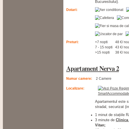
Bucurestiului).
Dotari:
Preturi:
<7 nopti
48 €/ no
7 - 15 nopti
43 €/ no
>15 nopti
38 €/ no
Apartament Nerva 2
Numar camere:
2 Camere
Localizare:
Apartamentul este si
stradal, securizat (in
1 minut de stațiile 
3 minute de
Clinica
Vitan;