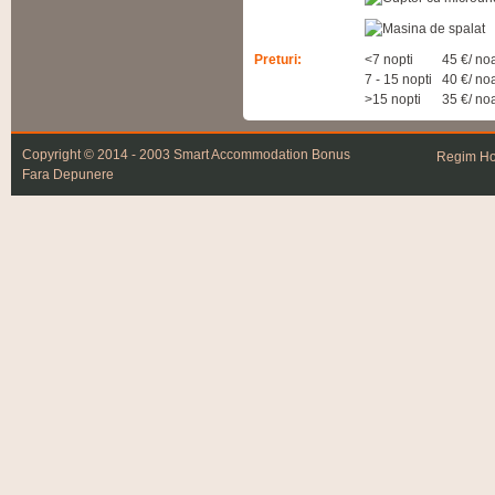
Preturi:
<7 nopti
45 €/ no
7 - 15 nopti
40 €/ no
>15 nopti
35 €/ no
Copyright © 2014 - 2003 Smart Accommodation
Bonus
Regim Hot
Fara Depunere