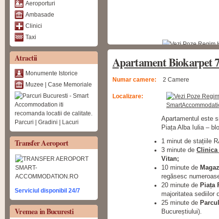
Aeroporturi
Ambasade
Clinici
Taxi
Atractii
Apartament Biokarpet 
Monumente Istorice
Numar camere:
2 Camere
Muzee | Case Memoriale
Localizare:
Apartamentul este si
Parcuri | Gradini | Lacuri
Piața Alba Iulia – blo
Transfer Aeroport
1 minut de stațiile 
3 minute de
Clinica
Vitan;
10 minute de
Magaz
regăsesc numeroase b
20 minute de
Piața 
Serviciul disponibil 24/7
majoritatea sediilor
25 minute de
Parcu
Vremea in Bucuresti
Bucureștiului).