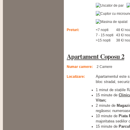
Preturi:
<7 nopti
48 €/ no
7 - 15 nopti
43 €/ no
>15 nopti
38 €/ no
Apartament Coposu 2
Numar camere:
2 Camere
Localizare:
Apartamentul este si
bloc stradal, securiza
1 minut de stațiile 
15 minute de
Clinic
Vitan;
2 minute de
Magazi
regăsesc numeroase b
10 minute de
Piata 
majoritatea sediilor
15 minute de
Parcu