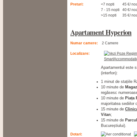
Preturi:
<7 nopti
45 €/ no
7 - 15 nopti
40 €/ no
>15 nopti
35 €/ no
Apartament Hyperion
Numar camere:
2 Camere
Localizare:
Apartamentul este si
(interfon):
1 minut de stațiile 
10 minute de
Magaz
regăsesc numeroase b
10 minute de
Piața 
majoritatea sediilor
15 minute de
Clinic
Vitan
;
15 minute de
Parcu
Bucureștiului).
Dotari: