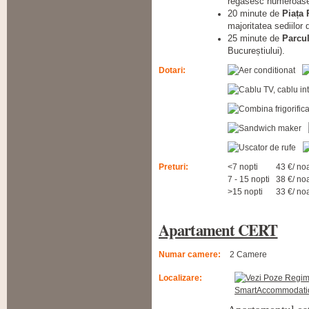
regăsesc numeroase b
20 minute de
Piața 
majoritatea sediilor
25 minute de
Parcu
Bucureștiului).
Dotari:
Preturi:
<7 nopti
43 €/ no
7 - 15 nopti
38 €/ no
>15 nopti
33 €/ no
Apartament CERT
Numar camere:
2 Camere
Localizare: