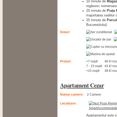
10 minute de
Magaz
regăsesc numeroase b
20 minute de
Piața 
majoritatea sediilor
25 minute de
Parcu
Bucureștiului).
Dotari:
Preturi:
<7 nopti
48 €/ no
7 - 15 nopti
43 €/ no
>15 nopti
38 €/ no
Apartament Cezar
Numar camere:
2 Camere
Localizare:
Apartamentul este si