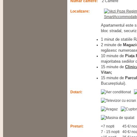
Numar camere:
2 Camere
Localizare:
Apartamentul este si
bloc stradal, securiza
1 minut de statiile 
2 minute de
Magazi
regăsesc numeroase b
10 minute de
Piața 
majoritatea sediilor
15 minute de
Clinic
Vitan;
15 minute de
Parcu
Bucureștiului).
Dotari:
Preturi:
<7 nopti
45 €/ no
7 - 15 nopti
40 €/ no