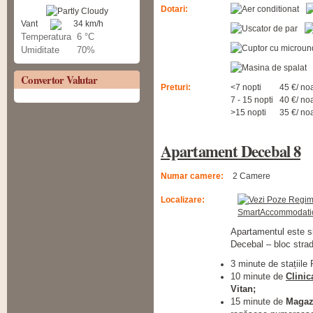
Dotari:
Vant
34 km/h
Temperatura
6 °C
Umiditate
70%
Convertor Valutar
Preturi:
<7 nopti
45 €/ no
7 - 15 nopti
40 €/ no
>15 nopti
35 €/ no
Apartament Decebal 8
Numar camere:
2 Camere
Localizare:
Apartamentul este si
Decebal – bloc strada
3 minute de stațiile
10 minute de
Clinic
Vitan;
15 minute de
Magaz