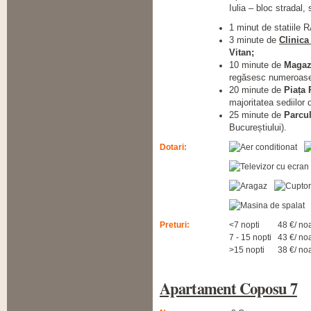
Iulia – bloc stradal,
1 minut de statiile 
3 minute de
Clinica
Vitan;
10 minute de
Magaz
regăsesc numeroase b
20 minute de
Piața 
majoritatea sediilor
25 minute de
Parcu
Bucureștiului).
Dotari:
Preturi:
<7 nopti
48 €/ no
7 - 15 nopti
43 €/ no
>15 nopti
38 €/ no
Apartament Coposu 7