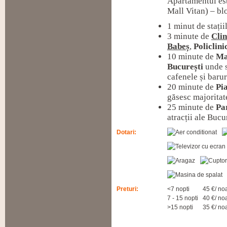
Apartamentul est
Mall Vitan) – blo
1 minut de stații
3 minute de
Cli
Babeș
,
Policlini
10 minute de
Ma
București
unde s
cafenele și barur
20 minute de
Pi
găsesc majoritat
25 minute de
Pa
atracții ale Bucu
Dotari:
Preturi:
<7 nopti
45 €/ no
7 - 15 nopti
40 €/ no
>15 nopti
35 €/ no