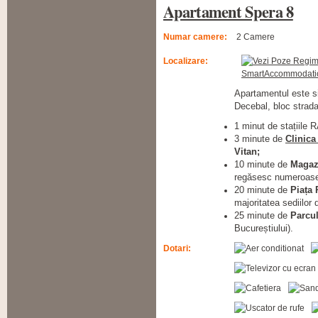
Apartament Spera 8
Numar camere:
2 Camere
Localizare:
Apartamentul este si
Decebal, bloc stradal
1 minut de stațiile 
3 minute de
Clinica
Vitan;
10 minute de
Magaz
regăsesc numeroase b
20 minute de
Piața 
majoritatea sediilor
25 minute de
Parcu
Bucureștiului).
Dotari: