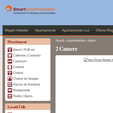
Me
co
pr
Regim Hotelier
Apartamente
Apartamente Lux
Oferta Reg
Eşti aici
Divertisment
Acasă
»
Apartamente
»
Index
2 Camere
Baruri | PUB-uri
Cafenele | Ceainarii
Cazinouri
Cinema
Cluburi
Cluburi de Noapte
Parcuri de Aventura
Restaurante
Teatru | Opera
Locatii Utile