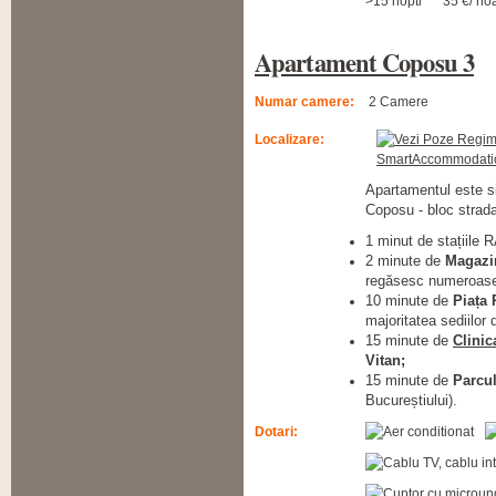
>15 nopti
35 €/ no
Apartament Coposu 3
Numar camere:
2 Camere
Localizare:
Apartamentul este si
Coposu - bloc stradal
1 minut de stațiile 
2 minute de
Magazi
regăsesc numeroase b
10 minute de
Piața 
majoritatea sediilor
15 minute de
Clinic
Vitan;
15 minute de
Parcu
Bucureștiului).
Dotari: