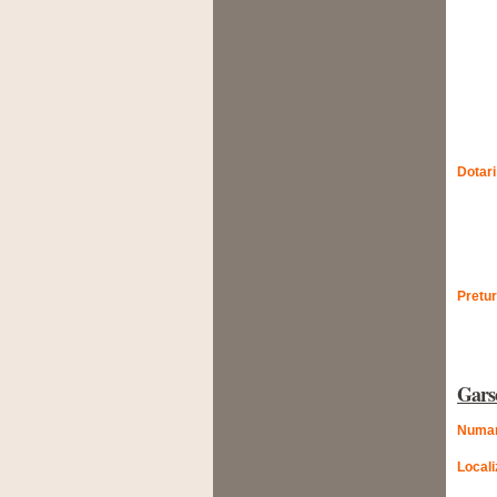
Dotari
Pretur
Gars
Numar
Locali