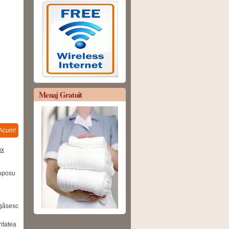
Servicii Conexe
:
Catering / Shopping
Rent a Car / Biciclete
Fitness / Sauna / Piscina /
Masaj
Bonus Fara
Depunere
Menaj Gratuit
Acum!
Coposu
găsesc
itatea