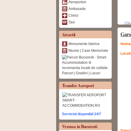
Aeroporturi
Ambasade
Clinici
Taxi
Gars
Atractii
Monumente Istorice
Numar
Muzee | Case Memoriale
Locali
Parcuri | Gradini | Lacuri
Transfer Aeroport
Serviciul disponibil 24/7
Vremea in Bucuresti
Dotari