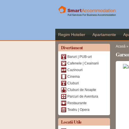
Regim Hotelier
Apartamente
Ap
Eşti
Divertisment
Acasă
»
Garso
Baruri | PUB-uri
Cafenele | Ceainarii
Cazinouri
Cinema
Cluburi
Cluburi de Noapte
Parcuri de Aventura
Restaurante
Teatru | Opera
Locatii Utile