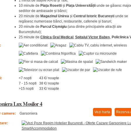
1 minut de stațiile RATB și Taxi;
10 minute de
Piața Rosetti
și
Piața Universității
unde se găsesc major
sediilor de ambasade și bănci;
20 minute de
Magazinul Unirea
și
Centrul Istoric București
unde se
regăsesc numeroase bănci, restaurante, cafenele și baruri;
20 minute de
Parcul Cișmigiu
(una dintre principalele atracții ale
Bucureștiului);
25 minute de
Clinica Gral Medical
,
Spitalul Victor Babeș
,
Policlinica 
:
i:
<7 nopti
43 €/ noapte
7 - 15 nopti
38 €/ noapte
>15 nopti
33 €/ noapte
oniera Lux Mosilor 4
Vezi harta
Rezerva 
 camere:
Garsoniera
zare: