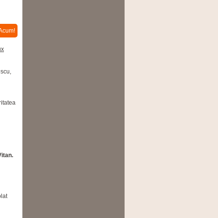
Acum!
escu,
itatea
Vitan.