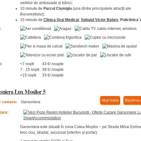
sediilor de ambasade și bănci;
10 minute de
Parcul Cișmigiu
(una dintre principalele atracții ale
Bucureștiului);
15 minute de
Clinica Gral Medical
,
Spitalul Victor Babeș
,
Policlinica 
:
i:
<7 nopti
43 €/ noapte
7 - 15 nopti
38 €/ noapte
>15 nopti
33 €/ noapte
oniera Lux Mosilor 5
Vezi harta
Rezerva 
 camere:
Garsoniera
zare:
Garsoniera este situată în zona Calea Moșilor – pe Strada Mihai Emine
bloc nou, stradal, securizat (interfon și portar):