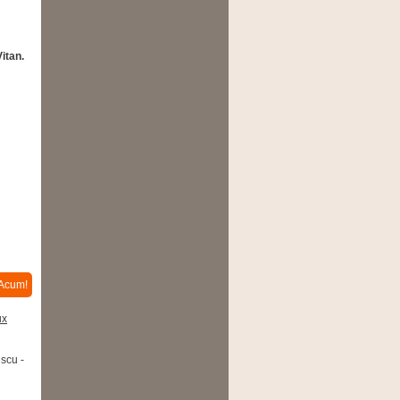
Vitan.
Acum!
scu -