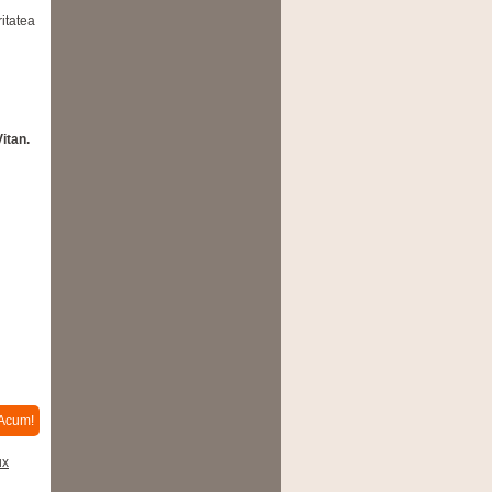
itatea
Vitan.
Acum!