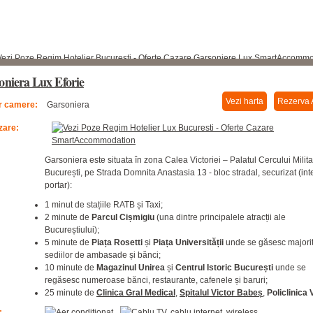
oniera Lux Eforie
Vezi harta
Rezerva 
 camere:
Garsoniera
zare:
Garsoniera este situata în zona Calea Victoriei – Palatul Cercului Milita
București, pe Strada Domnita Anastasia 13 - bloc stradal, securizat (inte
portar):
1 minut de stațiile RATB și Taxi;
2 minute de
Parcul Cișmigiu
(una dintre principalele atracții ale
Bucureștiului);
5 minute de
Piața Rosetti
și
Piața Universității
unde se găsesc majori
sediilor de ambasade și bănci;
10 minute de
Magazinul Unirea
și
Centrul Istoric București
unde se
regăsesc numeroase bănci, restaurante, cafenele și baruri;
25 minute de
Clinica Gral Medical
,
Spitalul Victor Babeș
,
Policlinica 
: