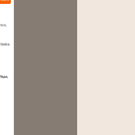
escu,
itatea
Vitan.