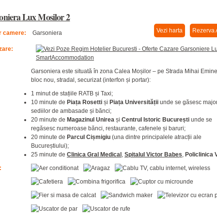
oniera Lux Mosilor 2
Vezi harta
Rezerva 
 camere:
Garsoniera
zare:
Garsoniera este situată în zona Calea Moșilor – pe Strada Mihai Emin
bloc nou, stradal, securizat (interfon și portar):
1 minut de stațiile RATB și Taxi;
10 minute de
Piața Rosetti
și
Piața Universității
unde se găsesc major
sediilor de ambasade și bănci;
20 minute de
Magazinul Unirea
și
Centrul Istoric București
unde se
regăsesc numeroase bănci, restaurante, cafenele și baruri;
20 minute de
Parcul Cișmigiu
(una dintre principalele atracții ale
Bucureștiului);
25 minute de
Clinica Gral Medical
,
Spitalul Victor Babeș
,
Policlinica 
: