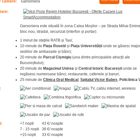
 camere:
Garsoniera
zare:
Garsoniera este situată în zona Calea Moșilor – pe Strada Mihai Emin
bloc nou, stradal, securizat (interfon și portar):
1 minut de stațiile RATB și Taxi;
10 minute de
Piața Rosetti
și
Piața Universității
unde se găsesc major
sediilor de ambasade și bănci;
20 minute de
Parcul Cișmigiu
(una dintre principalele atracții ale
Bucureștiului);
20 minute de
Magazinul Unirea
și
Centrul Istoric București
unde se
regăsesc numeroase bănci, restaurante, cafenele și baruri;
25 minute de
Clinica Gral Medical
,
Spitalul Victor Babeș
,
Policlinica 
:
i:
<7 nopti
43 €/ noapte
7 - 15 nopti
38 €/ noapte
>15 nopti
33 €/ noapte