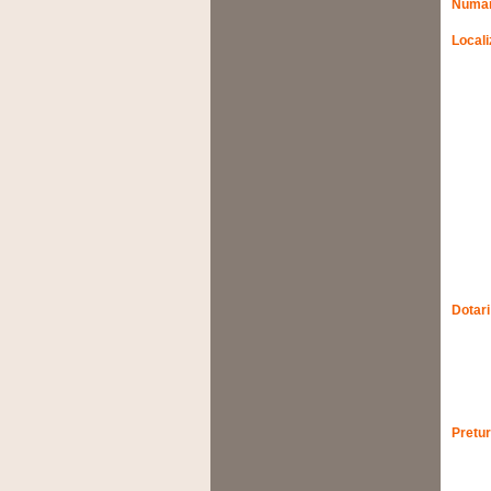
Numar
Locali
Dotari
Pretur