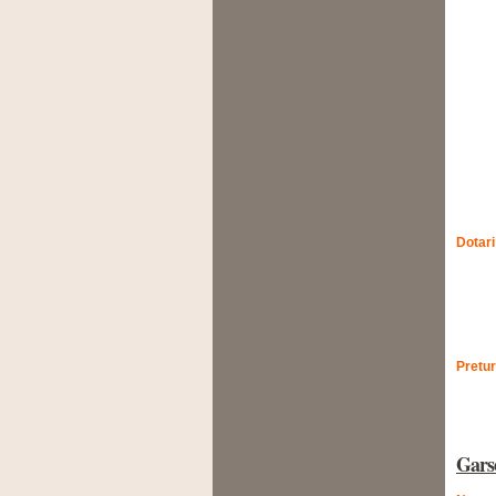
Dotari
Pretur
Gars