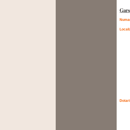
Gars
Numar
Locali
Dotari