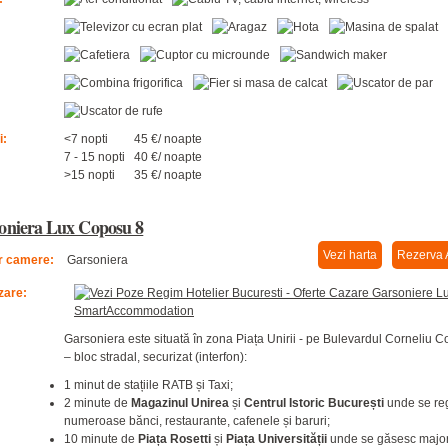
i:
<7 nopti
45 €/ noapte
7 - 15 nopti
40 €/ noapte
>15 nopti
35 €/ noapte
oniera Lux Coposu 8
Vezi harta
Rezerva 
 camere:
Garsoniera
zare:
Garsoniera este situată în zona Piața Unirii - pe Bulevardul Corneliu 
– bloc stradal, securizat (interfon):
1 minut de stațiile RATB și Taxi;
2 minute de
Magazinul Unirea
și
Centrul Istoric București
unde se re
numeroase bănci, restaurante, cafenele și baruri;
10 minute de
Piața Rosetti
și
Piața Universității
unde se găsesc major