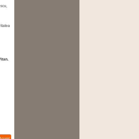
escu,
itatea
Vitan.
Acum!