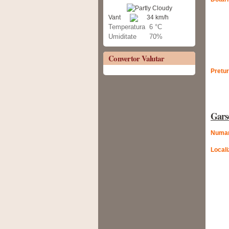
Vant
34 km/h
Temperatura
6 °C
Umiditate
70%
Convertor Valutar
Pretur
Gars
Numar
Locali