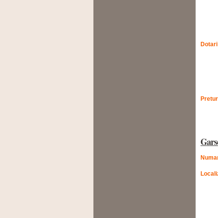
Dotari
Pretur
Gars
Numar
Locali